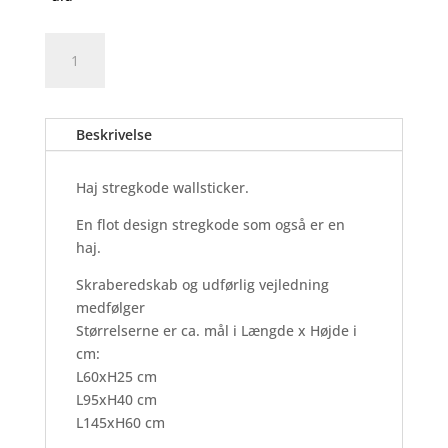
Haj
Tilføj til kurv
Stregkode
-
Wallsticker
Beskrivelse
antal
Haj stregkode wallsticker.
En flot design stregkode som også er en
haj.
Skraberedskab og udførlig vejledning
medfølger
Størrelserne er ca. mål i Længde x Højde i
cm:
L60xH25 cm
L95xH40 cm
L145xH60 cm