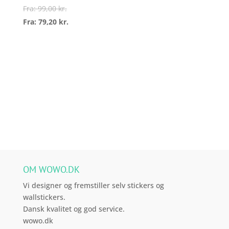
varesiden
varesi
Fra:
99,00
kr.
Fra:
79,20
kr.
Dette
vare
Vælg
har
muligheder
flere
varianter.
Mulighederne
kan
vælges
på
varesiden
OM WOWO.DK
Vi designer og fremstiller selv stickers og
wallstickers.
Dansk kvalitet og god service.
wowo.dk