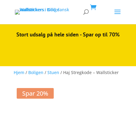

Stort udsalg på hele siden - Spar op til 70%
Hjem
/
Boligen
/
Stuen
/ Haj Stregkode – Wallsticker
Spar 20%