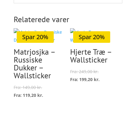
Relaterede varer
Spar 20%
Spar 20%
Matrjosjka –
Hjerte Træ –
Russiske
Wallsticker
Dukker –
Fra:
249,00
kr.
Wallsticker
Fra:
199,20
kr.
Dette
Fra:
149,00
kr.
vare
Fra:
119,20
kr.
Vælg
Dette
har
muligheder
vare
flere
Vælg
har
variant
muligheder
flere
Mulig
varianter.
kan