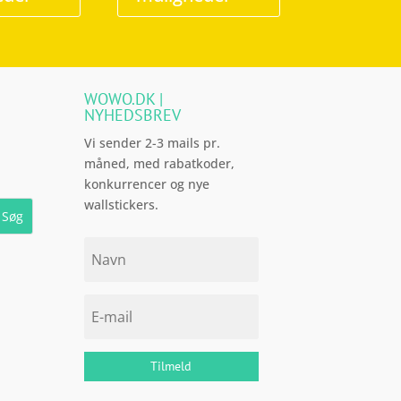
flere
flere
varianter.
varianter.
Mulighederne
Mulighederne
kan
kan
WOWO.DK |
vælges
vælges
NYHEDSBREV
på
på
Vi sender 2-3 mails pr.
varesiden
varesiden
måned, med rabatkoder,
konkurrencer og nye
wallstickers.
Tilmeld