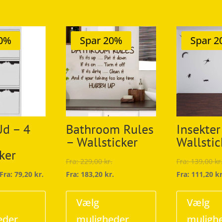
20%
Spar 20%
Spar 
Ud – 4
Bathroom Rules
Insekter
– Wallsticker
Wallstic
ker
Fra:
229,00
kr.
Fra:
139,00
kr
Fra:
79,20
kr.
Fra:
183,20
kr.
Fra:
111,20
kr
Dette
Dette
vare
vare
Vælg
Vælg
har
har
eder
muligheder
muligh