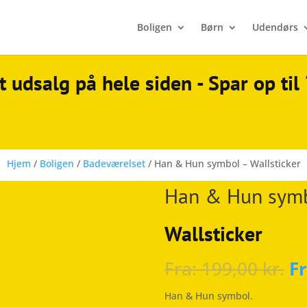
Boligen
Børn
Udendørs
t udsalg på hele siden - Spar op ti
Hjem
/
Boligen
/
Badeværelset
/ Han & Hun symbol – Wallsticker
Han & Hun symbo
Wallsticker
Fra:
199,00
kr.
F
Han & Hun symbol.