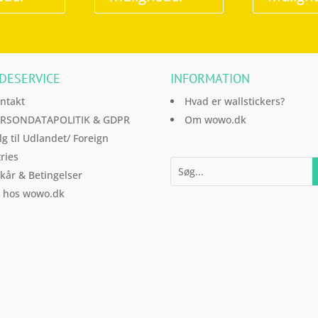
flere
flere
varianter.
varianter.
Mulighederne
Mulighederne
kan
kan
DESERVICE
INFORMATION
vælges
vælges
på
på
ntakt
Hvad er wallstickers?
varesiden
varesiden
RSONDATAPOLITIK & GDPR
Om wowo.dk
lg til Udlandet/ Foreign
ries
lkår & Betingelser
l hos wowo.dk