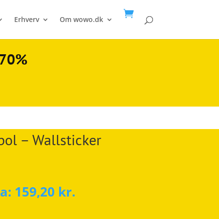

Erhverv
Om wowo.dk
l 70%
l – Wallsticker
ra:
159,20
kr.