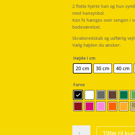
2 flotte hjerte han og hun sym
med hansynbol.
Kan fx hænges over sengen i s
badeværelset.
Skraberedskab og udførlig vej
Vælg højden du ønsker:
Højde i cm
20 cm
30 cm
40 cm
Farve
Han
Tilføj til kur