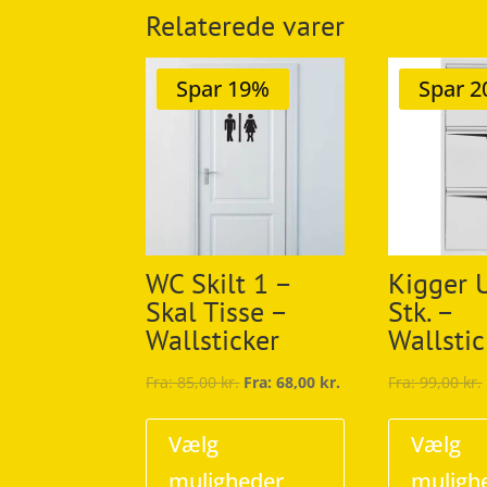
Relaterede varer
Spar 19%
Spar 
WC Skilt 1 –
Kigger 
Skal Tisse –
Stk. –
Wallsticker
Wallstic
Fra:
85,00
kr.
Fra:
68,00
kr.
Fra:
99,00
kr.
Dette
vare
Vælg
Vælg
har
muligheder
muligh