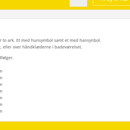
&
Hun
symbol
-
Wallsticker
antal
får to ark. Et med hunsymbol samt et med hansynbol.
, eller over håndklæderne i badeværelset.
følger.
cm
cm
cm
cm
cm
cm
cm