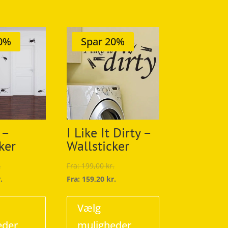
20%
Spar 20%
 –
I Like It Dirty –
ker
Wallsticker
.
Fra:
199,00
kr.
.
Fra:
159,20
kr.
Dette
Dette
vare
vare
Vælg
har
har
eder
muligheder