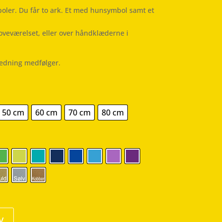
boler. Du får to ark. Et med hunsymbol samt et
oveværelset, eller over håndklæderne i
ledning medfølger.
50 cm
60 cm
70 cm
80 cm
v