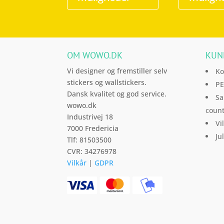
flere
varianter.
Mulighederne
kan
OM WOWO.DK
KUN
vælges
på
Vi designer og fremstiller selv
Ko
varesiden
stickers og wallstickers.
PE
Dansk kvalitet og god service.
Sa
wowo.dk
count
Industrivej 18
Vi
7000 Fredericia
Ju
Tlf: 81503500
CVR: 34276978
Vilkår
|
GDPR