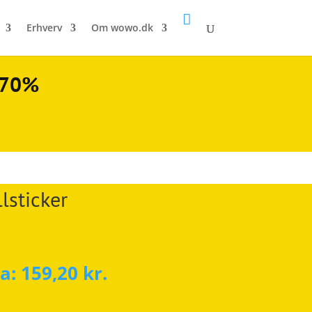

Erhverv
Om wowo.dk
l 70%
lsticker
ra:
159,20
kr.