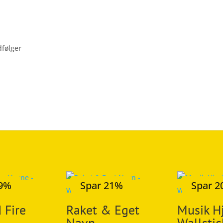
dfølger
19%
Spar 21%
Spar 
 Fire
Raket & Eget
Musik Hj
Navn –
Wallstic