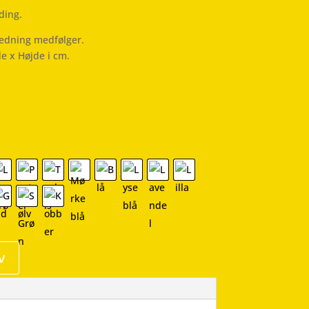
ding.
ledning medfølger.
de x Højde i cm.
v