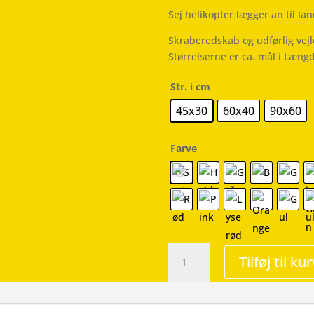
Sej helikopter lægger an til lan
Skraberedskab og udførlig vej
Størrelserne er ca. mål i Læng
Str. i cm
45x30
60x40
90x60
Farve
Helikopter
Tilføj til kur
-
Wallsticker
antal