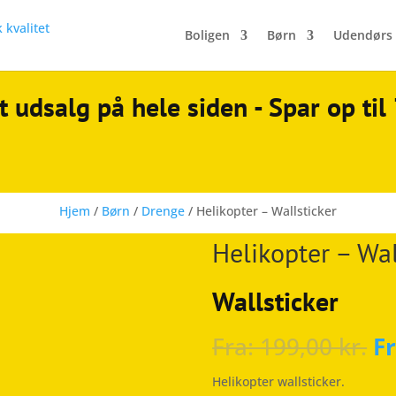
Boligen
Børn
Udendørs
t udsalg på hele siden - Spar op ti
Hjem
/
Børn
/
Drenge
/ Helikopter – Wallsticker
Helikopter – Wal
Wallsticker
Fra:
199,00
kr.
F
Helikopter wallsticker.