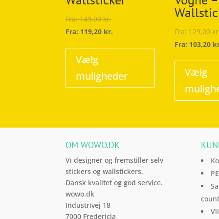
Wallstic
Fra:
149,00
kr.
Fra:
119,20
kr.
Fra:
129,00
kr
Dette
Fra:
103,20
k
vare
Vælg
har
Vælg
muligheder
flere
muligh
varianter.
Mulighederne
kan
vælges
OM WOWO.DK
KUN
på
varesiden
Vi designer og fremstiller selv
Ko
stickers og wallstickers.
PE
Dansk kvalitet og god service.
Sa
wowo.dk
count
Industrivej 18
Vi
7000 Fredericia