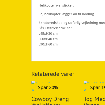
Helikopter wallsticker.
Sej helikopter lægger an til landing.
Skraberedskab og udførlig vejledning me
Fås i størrelserne ca.:
L45xH30 cm
L60xH40 cm
L90xH60 cm
Relaterede varer
Spar 20%
Spar 
Cowboy Dreng –
Tog Med
Wallsticker
Vogne –