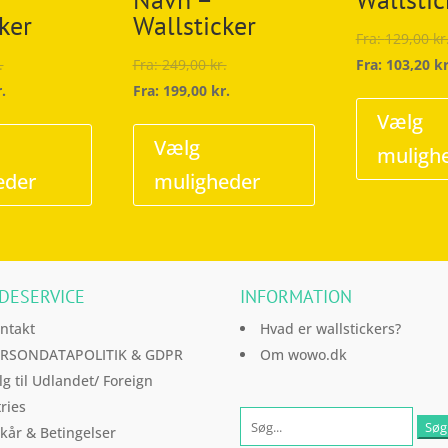
ker
Wallsticker
Fra:
129,00
kr
.
Fra:
249,00
kr.
Fra:
103,20
kr
r.
Fra:
199,00
kr.
Dette
Dette
Vælg
vare
vare
Vælg
muligh
har
har
eder
muligheder
flere
flere
varianter.
varianter.
Mulighederne
Mulighederne
kan
kan
DESERVICE
INFORMATION
vælges
vælges
på
på
ntakt
Hvad er wallstickers?
varesiden
varesiden
RSONDATAPOLITIK & GDPR
Om wowo.dk
lg til Udlandet/ Foreign
ries
lkår & Betingelser