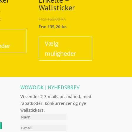
Wallsticker
.
.
Fra:
169,00
kr.
Dette
Fra:
135,20
kr.
vare
Dette
har
vare
Vælg
eder
flere
har
muligheder
varianter.
flere
Mulighederne
varianter.
kan
Mulighederne
vælges
kan
WOWO.DK | NYHEDSBREV
på
vælges
varesiden
på
Vi sender 2-3 mails pr. måned, med
varesiden
rabatkoder, konkurrencer og nye
wallstickers.