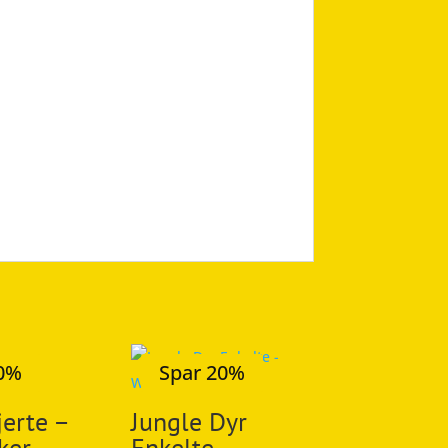
20%
Spar 20%
erte –
Jungle Dyr
ker
Enkelte –