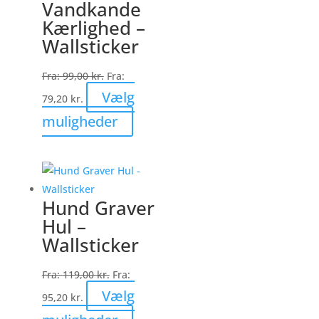
Vandkande
Mulighederne
Kærlighed –
kan
Wallsticker
vælges
på
Fra:
99,00
kr.
Fra:
varesiden
Vælg
79,20
kr.
Dette
muligheder
vare
har
flere
varianter.
Hund Graver
Mulighederne
Hul –
kan
Wallsticker
vælges
på
Fra:
119,00
kr.
Fra:
varesiden
Vælg
95,20
kr.
Dette