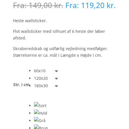
Fra:
149,00
kr.
Fra:
119,20
kr.
Heste wallsticker.
Flot wallsticker med silhuet af 6 heste der løber
afsted.
Skraberedskab og udførlig vejledning medfølger.
Størrelserne er ca. mål i Længde x Højde i cm.
60x10
120x20
Str. i cm
180x30