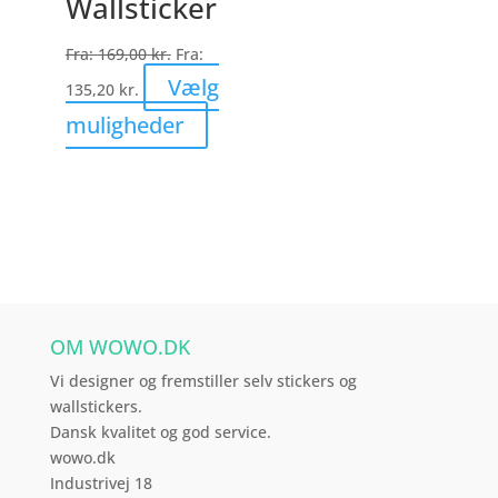
Wallsticker
vælges
på
Fra:
169,00
kr.
Fra:
varesiden
Vælg
135,20
kr.
Dette
muligheder
vare
har
flere
varianter.
Mulighederne
kan
vælges
OM WOWO.DK
på
varesiden
Vi designer og fremstiller selv stickers og
wallstickers.
Dansk kvalitet og god service.
wowo.dk
Industrivej 18