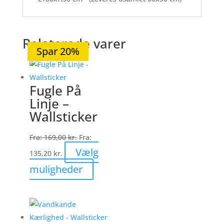
Relaterede varer
Spar 19%
Spar 20%
Spar 20%
Spar 20%
Spar 20%
Fugle På
Linje –
Wallsticker
Fra:
169,00
kr.
Fra:
Vælg
135,20
kr.
Dette
muligheder
vare
har
flere
varianter.