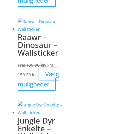
muligheder
vare
har
flere
varianter.
Raawr –
Mulighederne
Dinosaur –
kan
Wallsticker
vælges
på
Fra:
199,00
kr.
Fra:
varesiden
Vælg
159,20
kr.
Dette
muligheder
vare
har
flere
varianter.
Jungle Dyr
Mulighederne
Enkelte –
kan