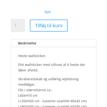
Ryd
Heste
Tilføj til kurv
-
Wallsticker
antal
Beskrivelse
Heste wallsticker.
Flot wallsticker med silhuet af 6 heste der
løber afsted.
Skraberedskab og udførlig vejledning
medfølger.
Fås i størrelserne ca.:
L60xH10 cm
L120xH20 cm - (Leveres usamlet 60x43 cm)
L180xH30 cm - (Leveres usamlet 60x90 cm)