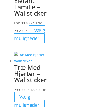
Elefant
Mulighederne
Familie –
kan
Wallsticker
vælges
på
Fra:
99,00
kr.
Fra:
varesiden
Vælg
79,20
kr.
Dette
muligheder
vare
har
flere
varianter.
Træ Med
Mulighederne
Hjerter –
kan
Wallsticker
vælges
på
799,00
kr.
639,20
kr.
varesiden
Vælg
Dette
muligheder