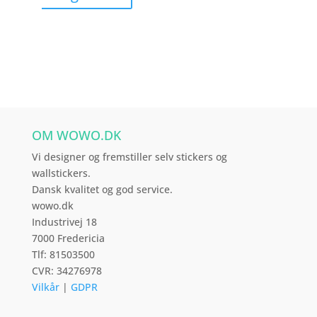
vare
har
flere
varianter.
Mulighederne
kan
vælges
OM WOWO.DK
på
varesiden
Vi designer og fremstiller selv stickers og
wallstickers.
Dansk kvalitet og god service.
wowo.dk
Industrivej 18
7000 Fredericia
Tlf: 81503500
CVR: 34276978
Vilkår
|
GDPR