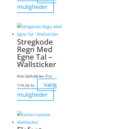
Dette
muligheder
vare
har
flere
varianter.
Stregkode
Mulighederne
Regn Med
kan
Egne Tal –
vælges
Wallsticker
på
varesiden
Fra:
229,00
kr.
Fra:
Vælg
179,00
kr.
Dette
muligheder
vare
har
flere
varianter.