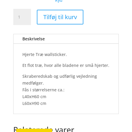
Ryd
Hjerte
Tilføj til kurv
Træ
-
Wallsticker
Beskrivelse
antal
Hjerte Træ wallsticker.
Et flot træ, hvor alle bladene er små hjerter.
Skraberedskab og udførlig vejledning
medfølger.
Fås i størrelserne ca.:
L40xH60 cm
L60xH90 cm
Relaterede varer