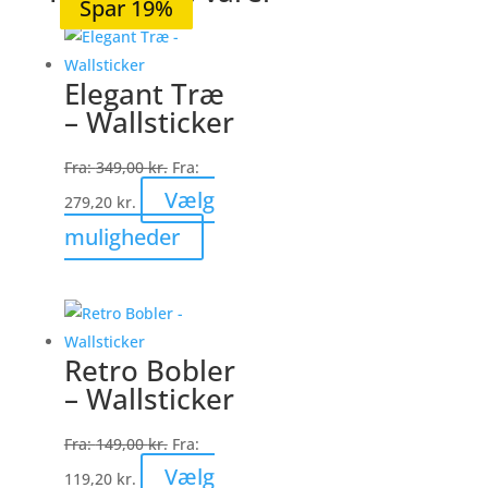
Spar 20%
Spar 19%
Spar 21%
Spar 20%
Spar 19%
Elegant Træ
– Wallsticker
Fra:
349,00
kr.
Fra:
Vælg
279,20
kr.
Dette
muligheder
vare
har
flere
varianter.
Retro Bobler
Mulighederne
– Wallsticker
kan
vælges
Fra:
149,00
kr.
Fra:
på
Vælg
119,20
kr.
varesiden