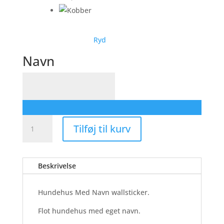
Ryd
Navn
Navn
Hundehus
Tilføj til kurv
Med
Navn
-
Beskrivelse
Wallsticker
antal
Hundehus Med Navn wallsticker.
Flot hundehus med eget navn.