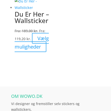
flere
varianter.
Du Er Her –
Mulighederne
Wallsticker
kan
vælges
Fra:
189,00
kr.
Fra:
på
Vælg
119,20
kr.
varesiden
Dette
muligheder
vare
har
flere
varianter.
Mulighederne
kan
vælges
OM WOWO.DK
på
varesiden
Vi designer og fremstiller selv stickers og
wallstickers.