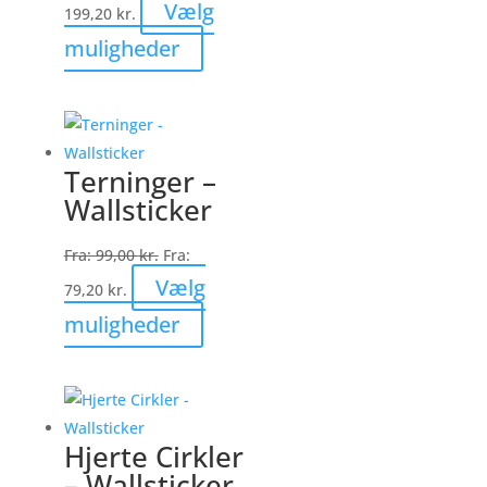
Vælg
199,20
kr.
Dette
muligheder
vare
har
flere
varianter.
Terninger –
Mulighederne
Wallsticker
kan
vælges
Fra:
99,00
kr.
Fra:
på
Vælg
79,20
kr.
varesiden
Dette
muligheder
vare
har
flere
varianter.
Hjerte Cirkler
Mulighederne
– Wallsticker