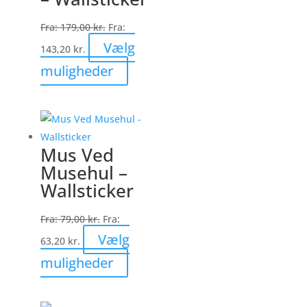
kan
vælges
Fra:
179,00
kr.
Fra:
på
Vælg
143,20
kr.
varesiden
Dette
muligheder
vare
har
flere
varianter.
Mus Ved
Mulighederne
Musehul –
kan
Wallsticker
vælges
på
Fra:
79,00
kr.
Fra:
varesiden
Vælg
63,20
kr.
Dette
muligheder
vare
har