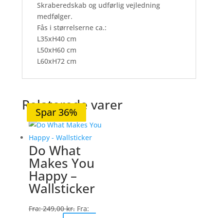
Skraberedskab og udførlig vejledning
medfølger.
Fås i størrelserne ca.:
L35xH40 cm
L50xH60 cm
L60xH72 cm
Relaterede varer
Spar 20%
Spar 20%
Spar 20%
Spar 20%
Spar 36%
Do What
Makes You
Happy –
Wallsticker
Fra:
249,00
kr.
Fra: