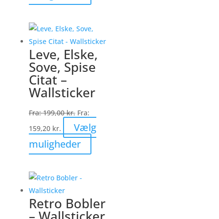
vare
har
flere
varianter.
Leve, Elske,
Mulighederne
Sove, Spise
kan
Citat –
vælges
Wallsticker
på
varesiden
Fra:
199,00
kr.
Fra:
Vælg
159,20
kr.
Dette
muligheder
vare
har
flere
varianter.
Retro Bobler
Mulighederne
– Wallsticker
kan