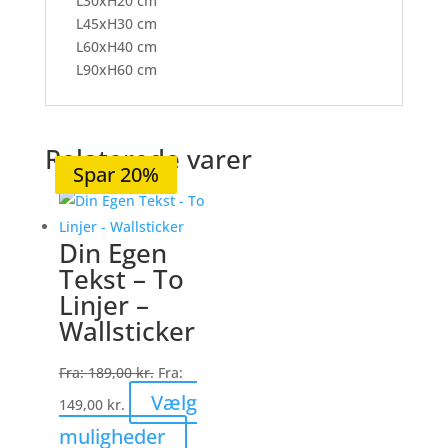
L30xH20 cm
L45xH30 cm
L60xH40 cm
L90xH60 cm
Relaterede varer
Spar 20%
Spar 20%
Spar 19%
Spar 20%
Spar 20%
Din Egen
Tekst – To
Linjer –
Wallsticker
Fra:
189,00
kr.
Fra:
Vælg
149,00
kr.
Dette
muligheder