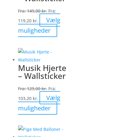
vælges
Fra:
149,00
kr.
Fra:
på
Vælg
119,20
kr.
varesiden
Dette
muligheder
vare
har
flere
varianter.
Musik Hjerte
Mulighederne
– Wallsticker
kan
vælges
Fra:
129,00
kr.
Fra:
på
Vælg
103,20
kr.
varesiden
Dette
muligheder
vare
har
flere