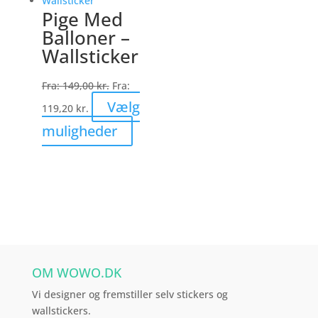
varianter.
Pige Med
Mulighederne
Balloner –
kan
Wallsticker
vælges
på
Fra:
149,00
kr.
Fra:
varesiden
Vælg
119,20
kr.
Dette
muligheder
vare
har
flere
varianter.
Mulighederne
kan
vælges
OM WOWO.DK
på
varesiden
Vi designer og fremstiller selv stickers og
wallstickers.