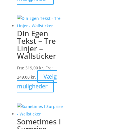
vare
har
flere
varianter.
Din Egen
Mulighederne
Tekst – Tre
kan
Linjer –
vælges
Wallsticker
på
varesiden
Fra:
319,00
kr.
Fra:
Vælg
249,00
kr.
Dette
muligheder
vare
har
flere
varianter.
Sometimes I
Mulighederne
Surprise –