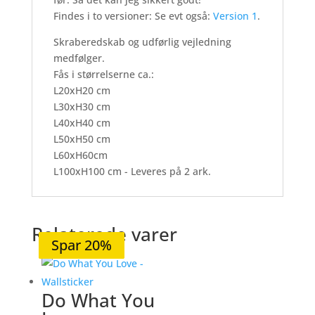
Findes i to versioner: Se evt også:
Version 1
.
Skraberedskab og udførlig vejledning
medfølger.
Fås i størrelserne ca.:
L20xH20 cm
L30xH30 cm
L40xH40 cm
L50xH50 cm
L60xH60cm
L100xH100 cm - Leveres på 2 ark.
Relaterede varer
Spar 20%
Spar 20%
Spar 20%
Spar 20%
Spar 20%
Do What You