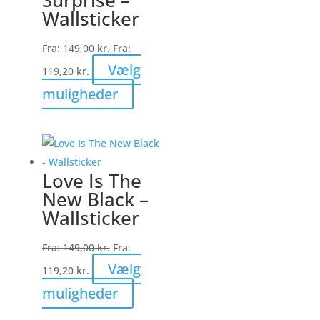
kan
Wallsticker
vælges
på
Fra:
149,00
kr.
Fra:
varesiden
Vælg
119,20
kr.
Dette
muligheder
vare
har
flere
varianter.
Love Is The
Mulighederne
New Black –
kan
Wallsticker
vælges
på
Fra:
149,00
kr.
Fra:
varesiden
Vælg
119,20
kr.
Dette
muligheder
vare