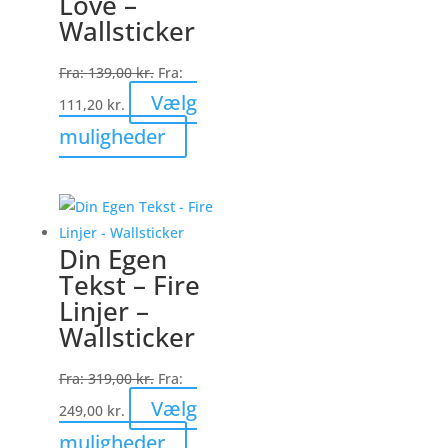
Love –
Wallsticker
Fra:
139,00
kr.
Fra:
Vælg
111,20
kr.
Dette
muligheder
vare
har
flere
varianter.
Din Egen
Mulighederne
Tekst – Fire
kan
Linjer –
vælges
Wallsticker
på
varesiden
Fra:
319,00
kr.
Fra:
Vælg
249,00
kr.
Dette
muligheder