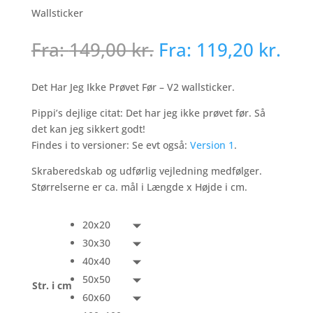
Wallsticker
Fra:
149,00
kr.
Fra:
119,20
kr.
Det Har Jeg Ikke Prøvet Før – V2 wallsticker.
Pippi’s dejlige citat: Det har jeg ikke prøvet før. Så
det kan jeg sikkert godt!
Findes i to versioner: Se evt også:
Version 1
.
Skraberedskab og udførlig vejledning medfølger.
Størrelserne er ca. mål i Længde x Højde i cm.
20x20
30x30
40x40
50x50
Str. i cm
60x60