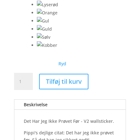
Ryd
Ikke
Tilføj til kurv
Prøvet
Før
-
Beskrivelse
V2
-
Wallsticker
Det Har Jeg Ikke Prøvet Før - V2 wallsticker.
antal
Pippi's dejlige citat: Det har jeg ikke prøvet
før. Så det kan jeg sikkert godt!