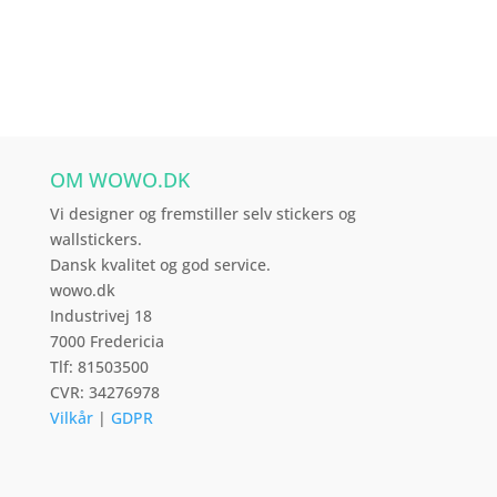
har
flere
varianter.
Mulighederne
kan
vælges
OM WOWO.DK
på
varesiden
Vi designer og fremstiller selv stickers og
wallstickers.
Dansk kvalitet og god service.
wowo.dk
Industrivej 18
7000 Fredericia
Tlf: 81503500
CVR: 34276978
Vilkår
|
GDPR