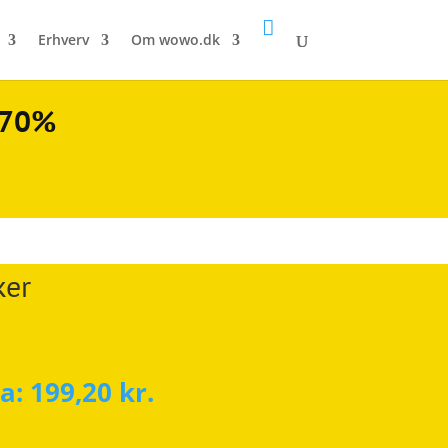

Erhverv
Om wowo.dk
l 70%
ker
ra:
199,20
kr.