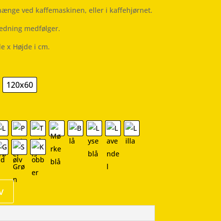
 hænge ved kaffemaskinen, eller i kaffehjørnet.
ledning medfølger.
de x Højde i cm.
120x60
v