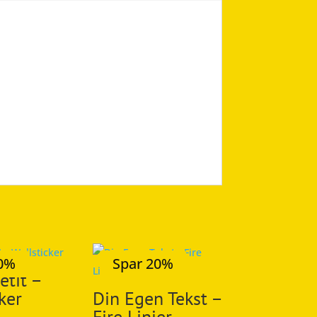
20%
Spar 20%
tit –
ker
Din Egen Tekst –
Fire Linjer –