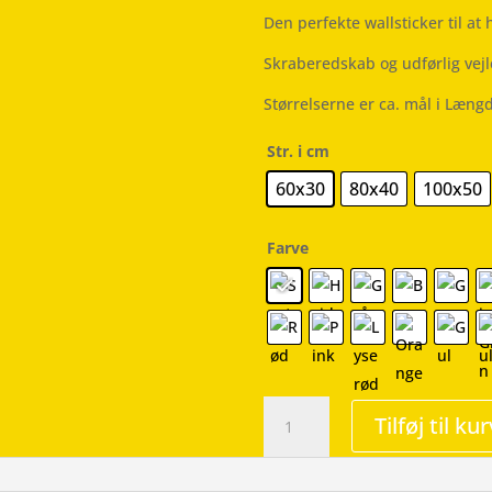
Den perfekte wallsticker til at
Skraberedskab og udførlig vej
Størrelserne er ca. mål i Læng
Str. i cm
60x30
80x40
100x50
Farve
Kaffe
Tilføj til kur
-
Wallsticker
antal