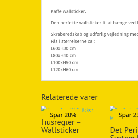
Kaffe wallsticker.
Den perfekte wallsticker til at hænge ved 
Skraberedskab og udførlig vejledning med
Fås i størrelserne ca.:
L60xH30 cm
L80xH40 cm
L100xH50 cm
L120xH60 cm
Relaterede varer
Spar 20%
Spar 
Husregler –
Wallsticker
Det Per
System