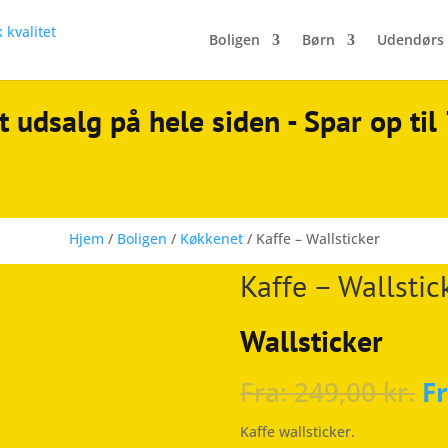
Boligen
Børn
Udendørs
t udsalg på hele siden - Spar op ti
Hjem
/
Boligen
/
Køkkenet
/ Kaffe – Wallsticker
Kaffe – Wallstic
Wallsticker
Fra:
249,00
kr.
F
Kaffe wallsticker.