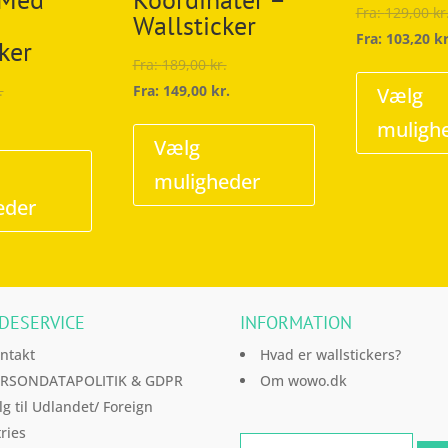
Fra:
129,00
kr
–
Wallsticker
Fra:
103,20
kr
ker
Fra:
189,00
kr.
.
Fra:
149,00
kr.
Vælg
Dette
muligh
Dette
vare
Vælg
vare
har
muligheder
har
flere
eder
flere
varianter.
varianter.
Mulighederne
Mulighederne
kan
kan
vælges
DESERVICE
INFORMATION
vælges
på
på
varesiden
ntakt
Hvad er wallstickers?
varesiden
RSONDATAPOLITIK & GDPR
Om wowo.dk
lg til Udlandet/ Foreign
ries