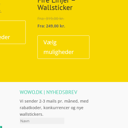
.
Wallsticker
.
Dette
Fra:
319,00
kr.
vare
Fra:
249,00
kr.
har
Dette
eder
flere
vare
Vælg
varianter.
har
muligheder
Mulighederne
flere
kan
varianter.
vælges
Mulighederne
på
kan
varesiden
vælges
WOWO.DK | NYHEDSBREV
på
varesiden
Vi sender 2-3 mails pr. måned, med
rabatkoder, konkurrencer og nye
wallstickers.