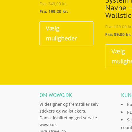
Fra:
249,00
kr.
Navne 
Fra:
199,20
kr.
Wallstic
Dette
vare
Fra:
129,00
kr
Vælg
har
Fra:
99,00
kr.
muligheder
flere
varianter.
Vælg
Mulighederne
muligh
kan
vælges
på
varesiden
OM WOWO.DK
KUN
Vi designer og fremstiller selv
Ko
stickers og wallstickers.
PE
Dansk kvalitet og god service.
Sa
wowo.dk
count
Industrivej 18