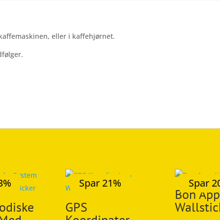
kaffemaskinen, eller i kaffehjørnet.
følger.
23%
Spar 21%
Spar 
Bon Appe
iodiske
GPS
Wallstic
 Med
Koordinater –