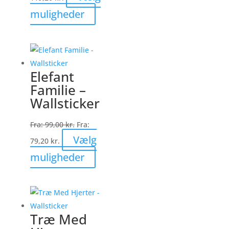
Dette
muligheder
vare
har
flere
varianter.
Elefant
Mulighederne
Familie –
kan
Wallsticker
vælges
på
Fra:
99,00
kr.
Fra:
varesiden
Vælg
79,20
kr.
Dette
muligheder
vare
har
flere
varianter.
Træ Med
Mulighederne