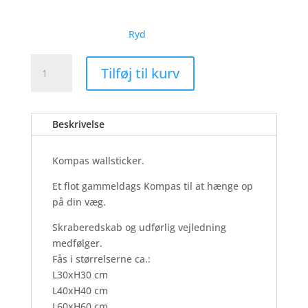
Ryd
Kompas
Tilføj til kurv
-
Wallsticker
antal
Beskrivelse
Kompas wallsticker.
Et flot gammeldags Kompas til at hænge op
på din væg.
Skraberedskab og udførlig vejledning
medfølger.
Fås i størrelserne ca.:
L30xH30 cm
L40xH40 cm
L60xH60 cm