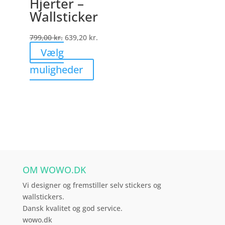
Hjerter –
kan
Wallsticker
vælges
på
799,00
kr.
639,20
kr.
varesiden
Vælg
Dette
muligheder
vare
har
flere
varianter.
Mulighederne
kan
vælges
OM WOWO.DK
på
varesiden
Vi designer og fremstiller selv stickers og
wallstickers.
Dansk kvalitet og god service.
wowo.dk