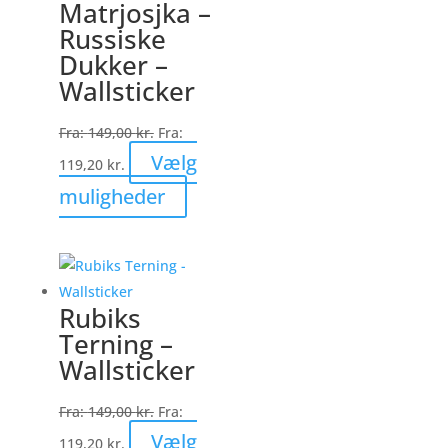
Matrjosjka –
Mulighederne
Russiske
kan
Dukker –
vælges
Wallsticker
på
varesiden
Fra:
149,00
kr.
Fra:
Vælg
119,20
kr.
Dette
muligheder
vare
har
flere
varianter.
Rubiks
Mulighederne
Terning –
kan
Wallsticker
vælges
på
Fra:
149,00
kr.
Fra:
varesiden
Vælg
119,20
kr.