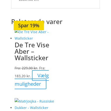
Relaterede varer
Spar 20%
Spar 20%
Spar 20%
Spar 20%
Spar 19%
De Tre Vise
Aber –
Wallsticker
Fra:
229,00
kr.
Fra:
Vælg
183,20
kr.
Dette
muligheder
vare
har
flere
varianter.