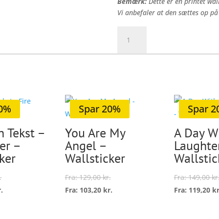
Bemærk:
Dette er en printet wall
Vi anbefaler at den sættes op på
Love
Tilføj til kur
is
finding
someone...
-
Wallsticker
antal
20%
Spar 20%
Spar 
n Tekst –
You Are My
A Day W
jer –
Angel –
Laughte
ker
Wallsticker
Wallstic
.
Fra:
129,00
kr.
Fra:
149,00
kr
r.
Fra:
103,20
kr.
Fra:
119,20
kr
Dette
Dette
vare
vare
Vælg
Vælg