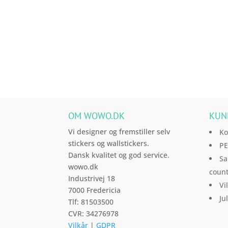
har
muligheder
muligh
flere
varianter.
Mulighederne
kan
vælges
på
varesiden
OM WOWO.DK
KUN
Vi designer og fremstiller selv
Ko
stickers og wallstickers.
PE
Dansk kvalitet og god service.
Sa
wowo.dk
count
Industrivej 18
Vi
7000 Fredericia
Ju
Tlf: 81503500
CVR: 34276978
Vilkår
|
GDPR