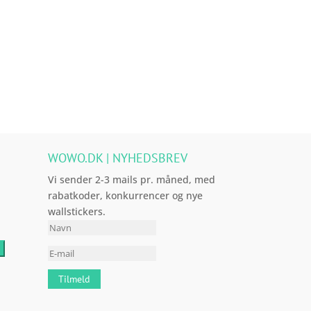
muligheder
har
flere
eder
flere
varianter.
varianter.
Mulighederne
Mulighederne
kan
kan
vælges
vælges
på
på
varesiden
varesiden
WOWO.DK | NYHEDSBREV
Vi sender 2-3 mails pr. måned, med
rabatkoder, konkurrencer og nye
wallstickers.
Tilmeld