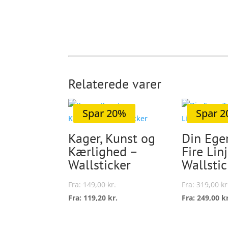
Relaterede varer
Spar 20%
Spar 
Kager, Kunst og
Din Ege
Kærlighed –
Fire Lin
Wallsticker
Wallstic
Fra:
149,00
kr.
Fra:
319,00
kr
Fra:
119,20
kr.
Fra:
249,00
k
Dette
vare
Vælg
Vælg