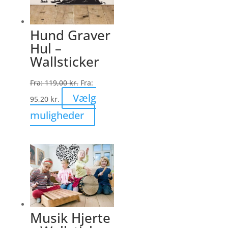
vælges
på
varesiden
Hund Graver
Hul –
Wallsticker
Fra:
119,00
kr.
Fra:
Vælg
95,20
kr.
Dette
muligheder
vare
har
flere
varianter.
Mulighederne
kan
vælges
Musik Hjerte
på