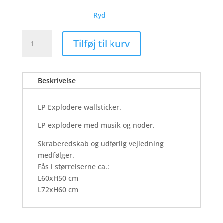
Ryd
LP
Tilføj til kurv
Explodere
-
Wallsticker
Beskrivelse
antal
LP Explodere wallsticker.
LP explodere med musik og noder.
Skraberedskab og udførlig vejledning
medfølger.
Fås i størrelserne ca.:
L60xH50 cm
L72xH60 cm