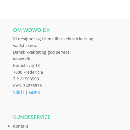
varianter.
Mulighederne
kan
vælges
OM WOWO.DK
på
varesiden
Vi designer og fremstiller selv stickers og
wallstickers.
Dansk kvalitet og god service.
wowo.dk
Industrivej 18
7000 Fredericia
Tlf: 81503500
CVR: 34276978
Vilkår
|
GDPR
KUNDESERVICE
Kontakt