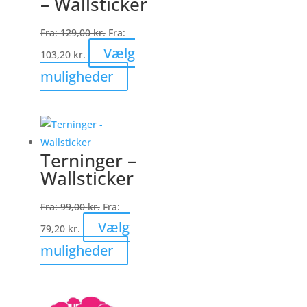
– Wallsticker
varesiden
Fra:
129,00
kr.
Fra:
Vælg
103,20
kr.
Dette
muligheder
vare
har
flere
varianter.
Terninger –
Mulighederne
Wallsticker
kan
vælges
Fra:
99,00
kr.
Fra:
på
Vælg
79,20
kr.
varesiden
Dette
muligheder
vare
har
flere