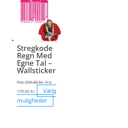
varianter.
Mulighederne
kan
vælges
på
varesiden
Stregkode
Regn Med
Egne Tal –
Wallsticker
Fra:
229,00
kr.
Fra:
Vælg
179,00
kr.
Dette
muligheder
vare
har
flere