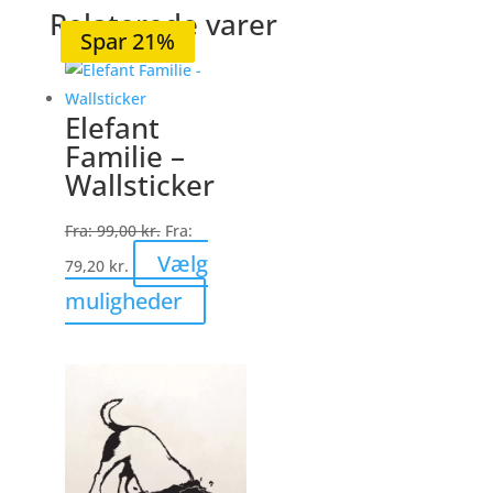
Relaterede varer
Spar 20%
Spar 20%
Spar 20%
Spar 20%
Spar 21%
Elefant
Familie –
Wallsticker
Fra:
99,00
kr.
Fra:
Vælg
79,20
kr.
Dette
muligheder
vare
har
flere
varianter.
Mulighederne
kan