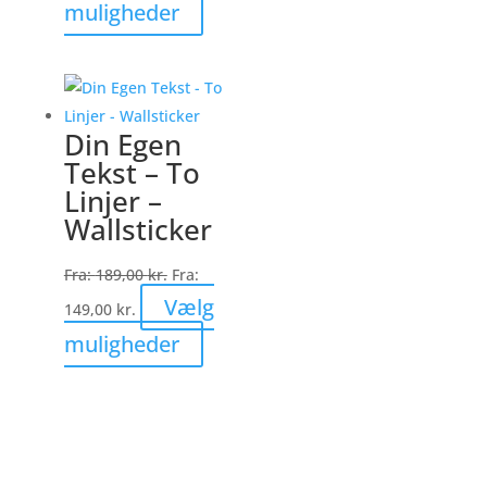
Dette
muligheder
vare
har
flere
varianter.
Din Egen
Mulighederne
Tekst – To
kan
Linjer –
vælges
Wallsticker
på
varesiden
Fra:
189,00
kr.
Fra:
Vælg
149,00
kr.
Dette
muligheder
vare
har
flere
varianter.
Mulighederne