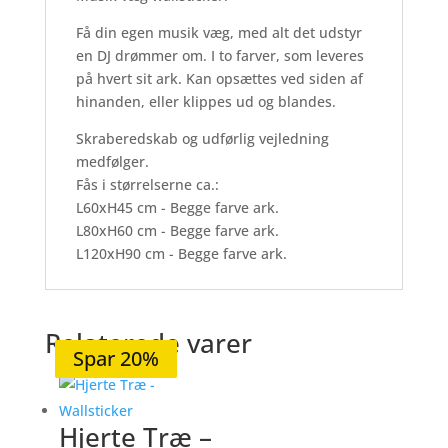
Få din egen musik væg, med alt det udstyr
en DJ drømmer om. I to farver, som leveres
på hvert sit ark. Kan opsættes ved siden af
hinanden, eller klippes ud og blandes.
Skraberedskab og udførlig vejledning
medfølger.
Fås i størrelserne ca.:
L60xH45 cm - Begge farve ark.
L80xH60 cm - Begge farve ark.
L120xH90 cm - Begge farve ark.
Relaterede varer
Spar 20%
Spar 20%
Spar 20%
Spar 20%
Spar 20%
Hjerte Træ –