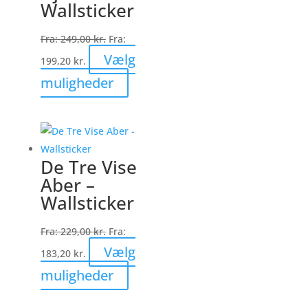
Wallsticker
Fra:
249,00
kr.
Fra:
Vælg
199,20
kr.
Dette
muligheder
vare
har
flere
varianter.
De Tre Vise
Mulighederne
Aber –
kan
Wallsticker
vælges
på
Fra:
229,00
kr.
Fra:
varesiden
Vælg
183,20
kr.
Dette
muligheder
vare
har