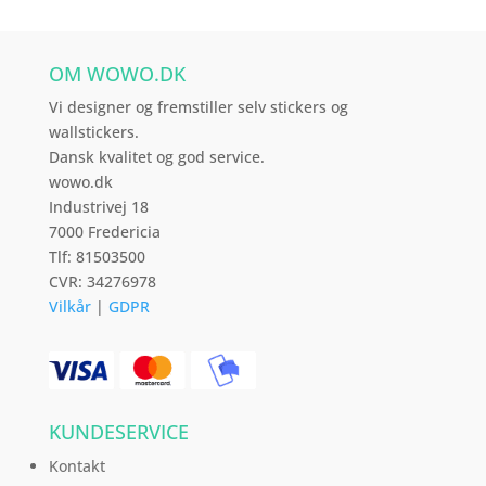
kan
vælges
OM WOWO.DK
på
varesiden
Vi designer og fremstiller selv stickers og
wallstickers.
Dansk kvalitet og god service.
wowo.dk
Industrivej 18
7000 Fredericia
Tlf: 81503500
CVR: 34276978
Vilkår
|
GDPR
KUNDESERVICE
Kontakt