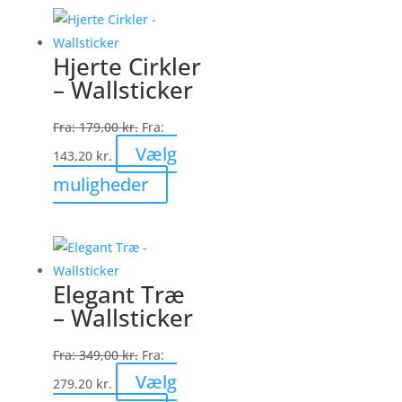
flere
varianter.
Hjerte Cirkler
Mulighederne
– Wallsticker
kan
vælges
Fra:
179,00
kr.
Fra:
på
Vælg
143,20
kr.
varesiden
Dette
muligheder
vare
har
flere
varianter.
Elegant Træ
Mulighederne
– Wallsticker
kan
vælges
Fra:
349,00
kr.
Fra:
på
Vælg
279,20
kr.
varesiden