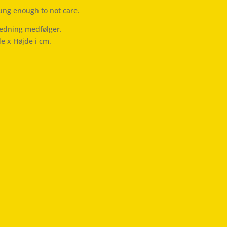
ung enough to not care.
ledning medfølger.
de x Højde i cm.