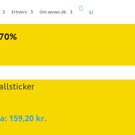

Erhverv
Om wowo.dk
l 70%
llsticker
ra:
159,20
kr.