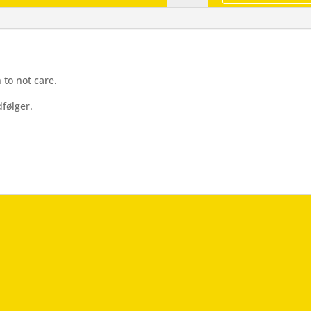
-
Wallsticker
antal
to not care.
følger.