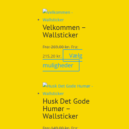
har
flere
varianter.
Velkommen –
Mulighederne
Wallsticker
kan
vælges
Fra:
269,00
kr.
Fra:
på
Vælg
215,20
kr.
varesiden
Dette
muligheder
vare
har
flere
varianter.
Husk Det Gode
Mulighederne
Humør –
kan
Wallsticker
vælges
på
Fra:
149,00
kr.
Fra: