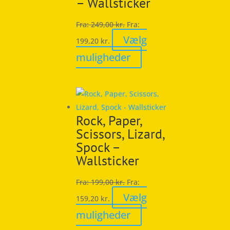
– Wallsticker
Fra:
249,00
kr.
Fra:
Vælg
199,20
kr.
Dette
muligheder
vare
har
flere
varianter.
Rock, Paper,
Mulighederne
Scissors, Lizard,
kan
Spock –
vælges
Wallsticker
på
varesiden
Fra:
199,00
kr.
Fra:
Vælg
159,20
kr.
Dette
muligheder
vare