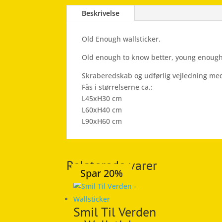
Beskrivelse
Old Enough wallsticker.
Old enough to know better, young enough 
Skraberedskab og udførlig vejledning med
Fås i størrelserne ca.:
L45xH30 cm
L60xH40 cm
L90xH60 cm
Relaterede varer
Spar 19%
Spar 20%
Spar 20%
Spar 20%
Spar 20%
Smil Til Verden