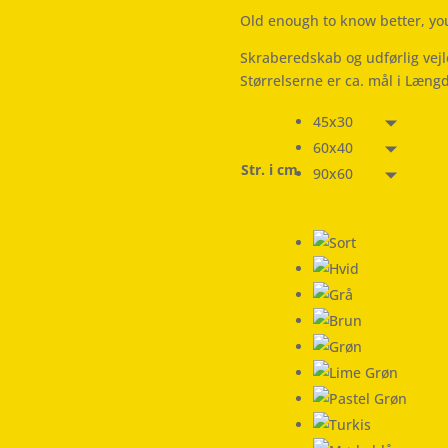
Old enough to know better, yo
Skraberedskab og udførlig vej
Størrelserne er ca. mål i Læng
45x30
60x40
Str. i cm
90x60