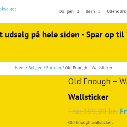
Boligen
Børn
Udendørs
t udsalg på hele siden - Spar op ti
Hjem
/
Boligen
/
Entreen
/ Old Enough – Wallsticker
Old Enough – Wa
Wallsticker
Fra:
199,00
kr.
F
Old Enough wallsticker.