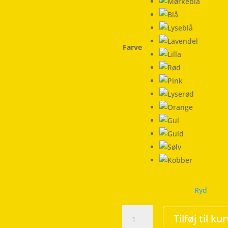
Farve
Ryd
Old
Tilføj til kur
Enough