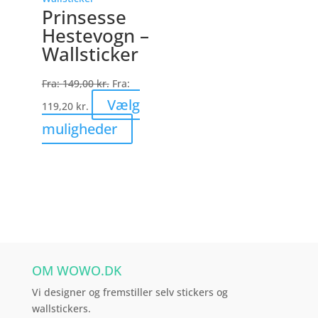
varianter.
Prinsesse
Mulighederne
Hestevogn –
kan
Wallsticker
vælges
på
Fra:
149,00
kr.
Fra:
varesiden
Vælg
119,20
kr.
Dette
muligheder
vare
har
flere
varianter.
Mulighederne
kan
vælges
OM WOWO.DK
på
varesiden
Vi designer og fremstiller selv stickers og
wallstickers.