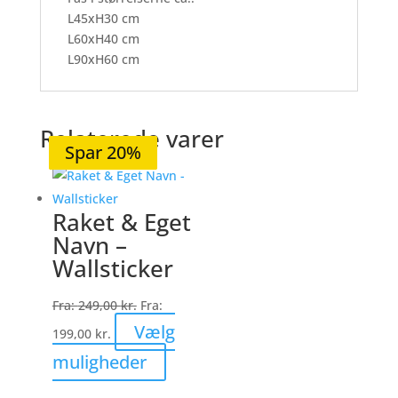
L45xH30 cm
L60xH40 cm
L90xH60 cm
Relaterede varer
Spar 21%
Spar 21%
Spar 20%
Spar 20%
Spar 20%
Raket & Eget
Navn –
Wallsticker
Fra:
249,00
kr.
Fra:
Vælg
199,00
kr.
Dette
muligheder
vare