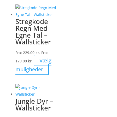
har
flere
varianter.
Stregkode
Mulighederne
Regn Med
kan
Egne Tal –
vælges
Wallsticker
på
varesiden
Fra:
229,00
kr.
Fra:
Vælg
179,00
kr.
Dette
muligheder
vare
har
flere
varianter.
Jungle Dyr –
Mulighederne
Wallsticker
kan
vælges