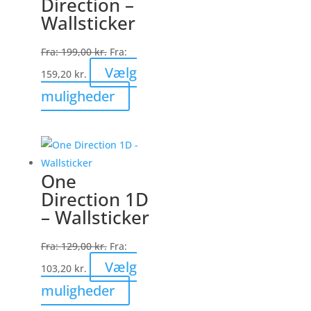
Direction –
kan
Wallsticker
vælges
på
Fra:
199,00
kr.
Fra:
varesiden
Vælg
159,20
kr.
Dette
muligheder
vare
har
flere
varianter.
One
Mulighederne
Direction 1D
kan
– Wallsticker
vælges
på
Fra:
129,00
kr.
Fra:
varesiden
Vælg
103,20
kr.
Dette
muligheder
vare