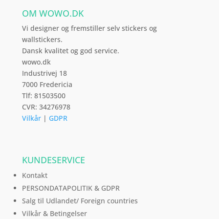
vælges
OM WOWO.DK
på
varesiden
Vi designer og fremstiller selv stickers og
wallstickers.
Dansk kvalitet og god service.
wowo.dk
Industrivej 18
7000 Fredericia
Tlf: 81503500
CVR: 34276978
Vilkår
|
GDPR
KUNDESERVICE
Kontakt
PERSONDATAPOLITIK & GDPR
Salg til Udlandet/ Foreign countries
Vilkår & Betingelser