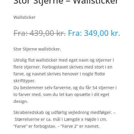
Stor Stjerne – Wallsticker
Wallsticker
Fra:
439,00
kr.
Fra:
349,00
kr.
Stor Stjerne wallsticker.
Utrolig flot wallsticker med eget navn og stjerner i
flere stjerner. Forbogstavet skrives med stort i en
farve, og navnet skrives henover i nogle flotte
skrifttyper.
Du bestemmer selv farverne, og du får 54 stjerner i
to farver med, som du let kan opsætte i dit eget
design.
Skraberedskab og udførlig vejledning medfølger. –
Størrelserne er ca. mål i Længde x Højde i cm.
“Farve” er forbogstav. – “Farve 2” er navnet.