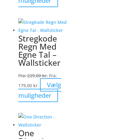
muligheder
vare
har
flere
varianter.
Stregkode
Mulighederne
Regn Med
kan
Egne Tal –
vælges
Wallsticker
på
varesiden
Fra:
229,00
kr.
Fra:
Vælg
179,00
kr.
Dette
muligheder
vare
har
flere
varianter.
One
Mulighederne