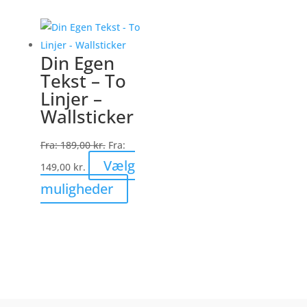
har
flere
varianter.
Din Egen
Mulighederne
Tekst – To
kan
Linjer –
vælges
Wallsticker
på
varesiden
Fra:
189,00
kr.
Fra:
Vælg
149,00
kr.
Dette
muligheder
vare
har
flere
varianter.
Mulighederne
kan