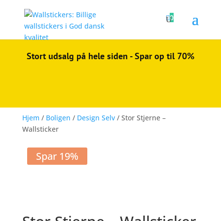

0
Stort udsalg på hele siden - Spar op til 70%
Hjem
/
Boligen
/
Design Selv
/ Stor Stjerne –
Wallsticker
Spar 19%