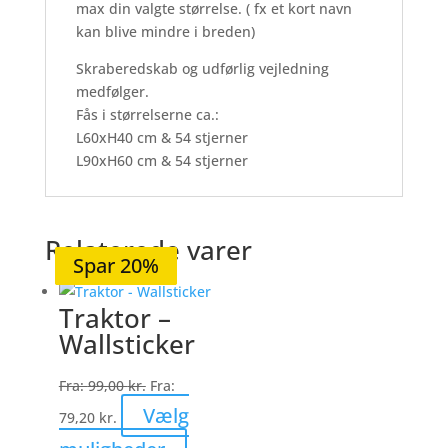
max din valgte størrelse. ( fx et kort navn
kan blive mindre i breden)
Skraberedskab og udførlig vejledning
medfølger.
Fås i størrelserne ca.:
L60xH40 cm & 54 stjerner
L90xH60 cm & 54 stjerner
Relaterede varer
Spar 20%
Spar 21%
Spar 20%
Spar 20%
Spar 20%
Traktor –
Wallsticker
Fra:
99,00
kr.
Fra:
Vælg
79,20
kr.
Dette