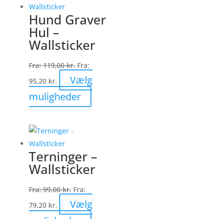
varianter.
Hund Graver
Mulighederne
Hul –
kan
Wallsticker
vælges
på
Fra:
119,00
kr.
Fra:
varesiden
Vælg
95,20
kr.
Dette
muligheder
vare
har
flere
varianter.
Terninger –
Mulighederne
Wallsticker
kan
vælges
Fra:
99,00
kr.
Fra:
på
Vælg
79,20
kr.
varesiden
Dette