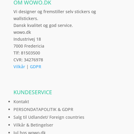
OM WOWO.DK
på
varesiden
Vi designer og fremstiller selv stickers og
wallstickers.
Dansk kvalitet og god service.
wowo.dk
Industrivej 18
7000 Fredericia
Tlf: 81503500
CVR: 34276978
Vilkår
|
GDPR
KUNDESERVICE
Kontakt
PERSONDATAPOLITIK & GDPR
Salg til Udlandet/ Foreign countries
Vilkår & Betingelser
Jul hos wowo.dk