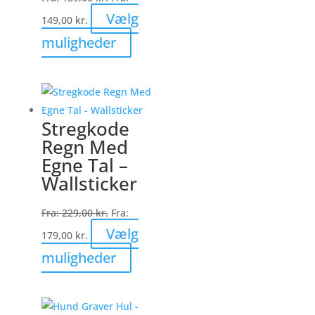
Vælg
149,00
kr.
Dette
muligheder
vare
har
flere
varianter.
Stregkode
Mulighederne
Regn Med
kan
Egne Tal –
vælges
Wallsticker
på
varesiden
Fra:
229,00
kr.
Fra:
Vælg
179,00
kr.
Dette
muligheder
vare
har
flere