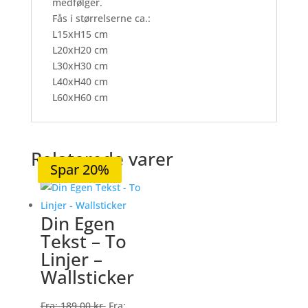
medfølger.
Fås i størrelserne ca.:
L15xH15 cm
L20xH20 cm
L30xH30 cm
L40xH40 cm
L60xH60 cm
Relaterede varer
Spar 20%
Spar 21%
Spar 20%
Spar 20%
Spar 20%
Din Egen
Tekst – To
Linjer –
Wallsticker
Fra:
189,00
kr.
Fra: