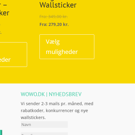
r –
Wallsticker
ker
Fra:
349,00
kr.
.
Fra:
279,20
kr.
Dette
.
Dette
vare
Vælg
vare
har
muligheder
har
flere
eder
flere
varianter.
varianter.
Mulighederne
Mulighederne
kan
kan
vælges
WOWO.DK | NYHEDSBREV
vælges
på
på
varesiden
Vi sender 2-3 mails pr. måned, med
varesiden
rabatkoder, konkurrencer og nye
wallstickers.