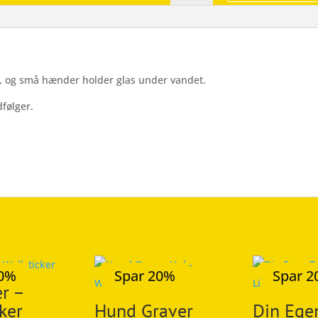
Vand
&
Glas
-
Wallsticker
f, og små hænder holder glas under vandet.
antal
følger.
20%
Spar 20%
Spar 
r –
ker
Hund Graver
Din Egen