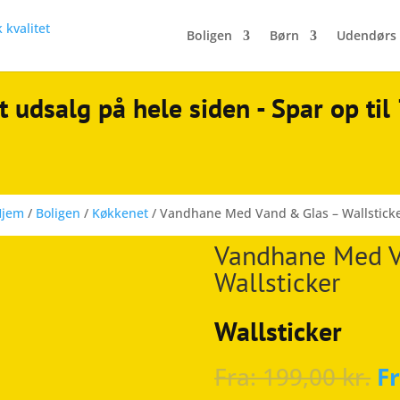
Boligen
Børn
Udendørs
t udsalg på hele siden - Spar op ti
Hjem
/
Boligen
/
Køkkenet
/ Vandhane Med Vand & Glas – Wallstick
Vandhane Med V
Wallsticker
Wallsticker
Fra:
199,00
kr.
F