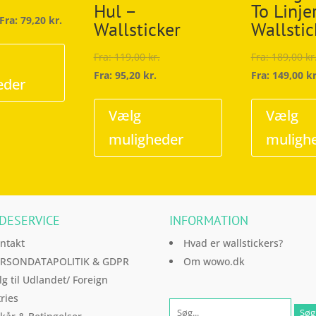
Hul –
To Linje
Fra:
79,20
kr.
Wallsticker
Wallstic
Dette
vare
Fra:
119,00
kr.
Fra:
189,00
kr
har
Fra:
95,20
kr.
Fra:
149,00
kr
eder
flere
Dette
varianter.
vare
Vælg
Vælg
Mulighederne
har
muligheder
muligh
kan
flere
vælges
varianter.
på
Mulighederne
varesiden
kan
DESERVICE
INFORMATION
vælges
på
ntakt
Hvad er wallstickers?
varesiden
RSONDATAPOLITIK & GDPR
Om wowo.dk
lg til Udlandet/ Foreign
ries