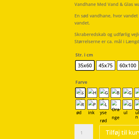
Vandhane Med Vand & Glas wal
En sød vandhane, hvor vandet 
vandet.
Skraberedskab og udførlig vej
Størrelserne er ca. mål i Læng
Str. i cm
35x60
45x75
60x100
Farve
Vandhane
Tilføj til kur
Med