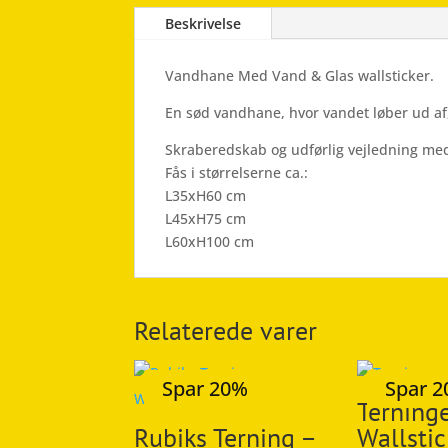
Beskrivelse
Vandhane Med Vand & Glas wallsticker.
En sød vandhane, hvor vandet løber ud a
Skraberedskab og udførlig vejledning med
Fås i størrelserne ca.:
L35xH60 cm
L45xH75 cm
L60xH100 cm
Relaterede varer
Spar 20%
Spar 
Terninge
Rubiks Terning –
Wallstic