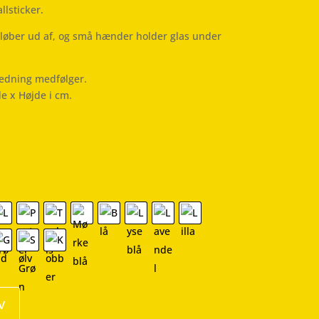
lsticker.
løber ud af, og små hænder holder glas under
ledning medfølger.
de x Højde i cm.
v