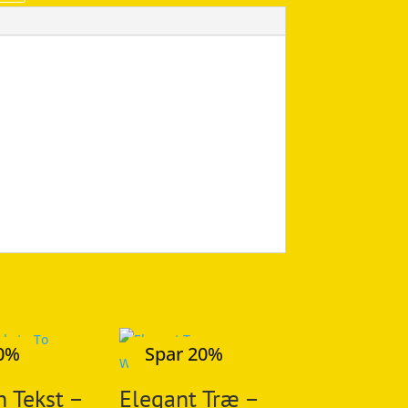
20%
Spar 20%
 Tekst –
Elegant Træ –