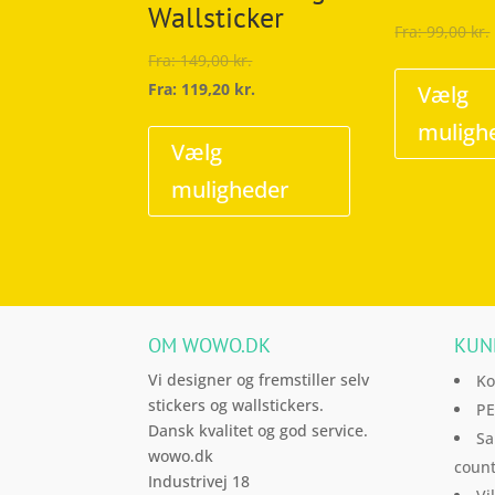
Wallsticker
Fra:
99,00
kr.
Fra:
149,00
kr.
Fra:
119,20
kr.
Vælg
Dette
muligh
vare
Vælg
har
muligheder
flere
varianter.
Mulighederne
kan
vælges
OM WOWO.DK
KUN
på
varesiden
Vi designer og fremstiller selv
Ko
stickers og wallstickers.
PE
Dansk kvalitet og god service.
Sa
wowo.dk
count
Industrivej 18