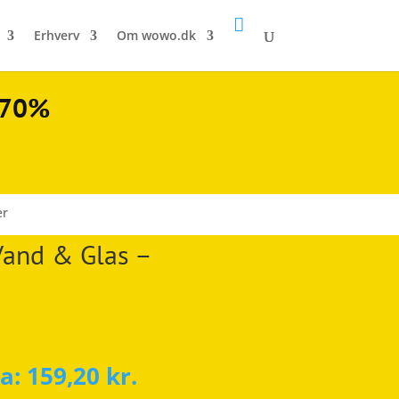

Erhverv
Om wowo.dk
l 70%
er
and & Glas –
ra:
159,20
kr.