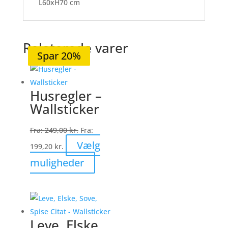
L60xH70 cm
Relaterede varer
Spar 20%
Spar 20%
Spar 20%
Spar 21%
Spar 20%
Husregler –
Wallsticker
Fra:
249,00
kr.
Fra:
Vælg
199,20
kr.
Dette
muligheder
vare
har
flere
varianter.
Leve, Elske,
Mulighederne