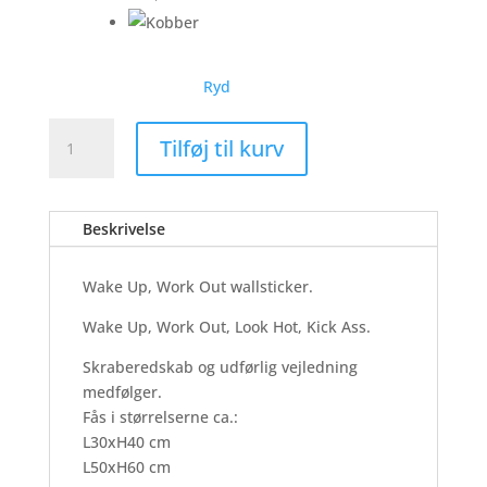
Ryd
Wake
Tilføj til kurv
Up,
Work
Out
Beskrivelse
-
Wallsticker
antal
Wake Up, Work Out wallsticker.
Wake Up, Work Out, Look Hot, Kick Ass.
Skraberedskab og udførlig vejledning
medfølger.
Fås i størrelserne ca.:
L30xH40 cm
L50xH60 cm