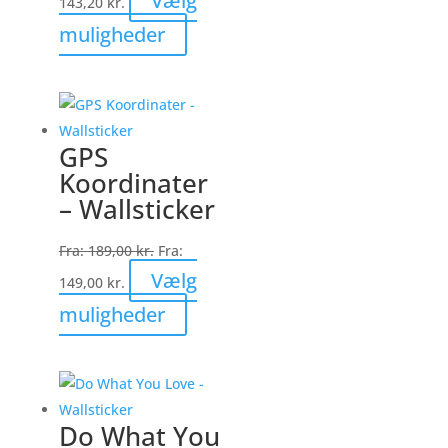
Vælg
143,20
kr.
Dette
muligheder
vare
har
flere
varianter.
GPS
Mulighederne
Koordinater
kan
– Wallsticker
vælges
på
Fra:
189,00
kr.
Fra:
varesiden
Vælg
149,00
kr.
Dette
muligheder
vare
har
flere
varianter.
Do What You
Mulighederne