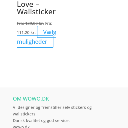
Love –
kan
Wallsticker
vælges
på
Fra:
139,00
kr.
Fra:
varesiden
Vælg
111,20
kr.
Dette
muligheder
vare
har
flere
varianter.
Mulighederne
kan
vælges
OM WOWO.DK
på
varesiden
Vi designer og fremstiller selv stickers og
wallstickers.
Dansk kvalitet og god service.
wowo.dk