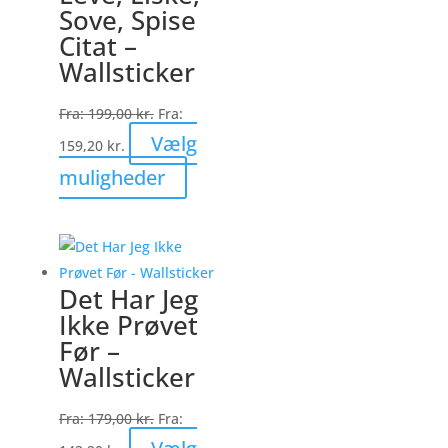
Sove, Spise
kan
Citat –
vælges
Wallsticker
på
varesiden
Fra:
199,00
kr.
Fra:
Vælg
159,20
kr.
Dette
muligheder
vare
har
flere
varianter.
Det Har Jeg
Mulighederne
Ikke Prøvet
kan
Før –
vælges
Wallsticker
på
varesiden
Fra:
179,00
kr.
Fra: