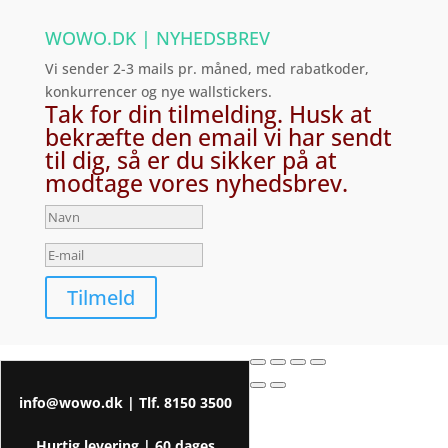
WOWO.DK | NYHEDSBREV
Vi sender 2-3 mails pr. måned, med rabatkoder,
konkurrencer og nye wallstickers.
Tak for din tilmelding. Husk at
bekræfte den email vi har sendt
til dig, så er du sikker på at
modtage vores nyhedsbrev.
Tilmeld
info@wowo.dk
| Tlf.
8150 3500
Hurtig levering |
60 dages