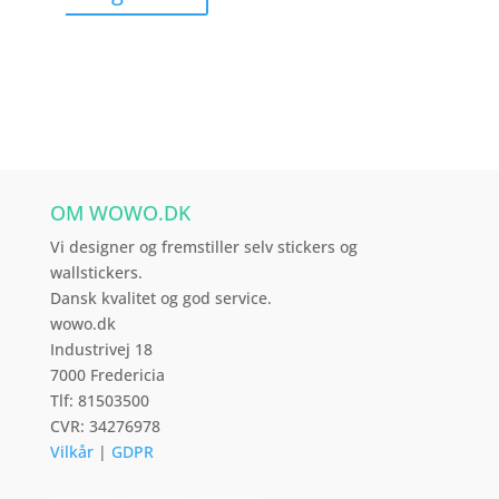
vare
har
flere
varianter.
Mulighederne
kan
vælges
OM WOWO.DK
på
varesiden
Vi designer og fremstiller selv stickers og
wallstickers.
Dansk kvalitet og god service.
wowo.dk
Industrivej 18
7000 Fredericia
Tlf: 81503500
CVR: 34276978
Vilkår
|
GDPR