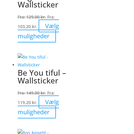
Wallsticker
Fra:
129,00
kr.
Fra:
Vælg
103,20
kr.
Dette
muligheder
vare
har
flere
varianter.
Be You tiful –
Mulighederne
Wallsticker
kan
vælges
Fra:
149,00
kr.
Fra:
på
Vælg
119,20
kr.
varesiden
Dette
muligheder
vare
har
flere