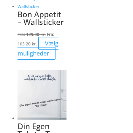
varianter.
Bon Appetit
Mulighederne
– Wallsticker
kan
vælges
Fra:
129,00
kr.
Fra:
på
Vælg
103,20
kr.
varesiden
Dette
muligheder
vare
har
flere
varianter.
Mulighederne
kan
vælges
på
varesiden
Din Egen