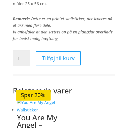
179,00 kr..
125,30 kr..
måler 25 x 56 cm.
Bemærk:
Dette er en printet wallsticker, der leveres på
et ark med flere dele.
Vi anbefaler at den sættes op på en plan/glat overflade
for bedst mulig hæftning.
Why
Tilføj til kurv
fit
in
-
Wallsticker
antal
Relaterede varer
Spar 20%
Spar 20%
Spar 20%
Spar 20%
Spar 20%
You Are My
Angel –