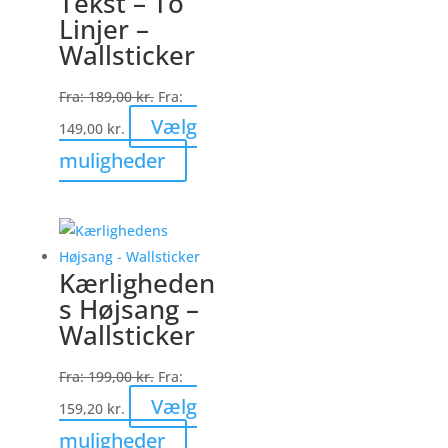
Tekst – To
Linjer –
Wallsticker
Fra:
189,00
kr.
Fra:
Vælg
149,00
kr.
Dette
muligheder
vare
har
flere
varianter.
Kærligheden
Mulighederne
s Højsang –
kan
Wallsticker
vælges
på
Fra:
199,00
kr.
Fra:
varesiden
Vælg
159,20
kr.
Dette
muligheder