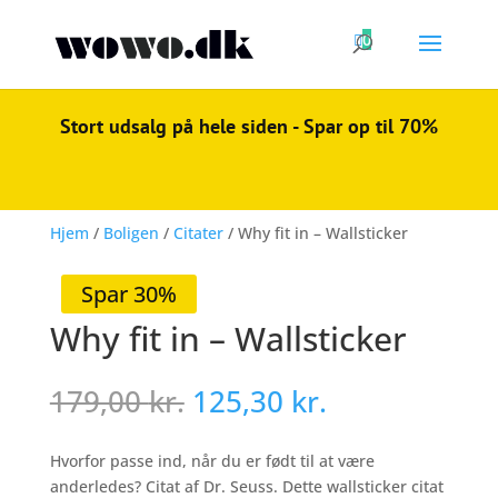

0
Stort udsalg på hele siden - Spar op til 70%
Hjem
/
Boligen
/
Citater
/ Why fit in – Wallsticker
Spar 30%
Why fit in – Wallsticker
Den
Den
179,00
kr.
125,30
kr.
oprindelige
aktuelle
pris
pris
Hvorfor passe ind, når du er født til at være
var:
er:
anderledes? Citat af Dr. Seuss. Dette wallsticker citat