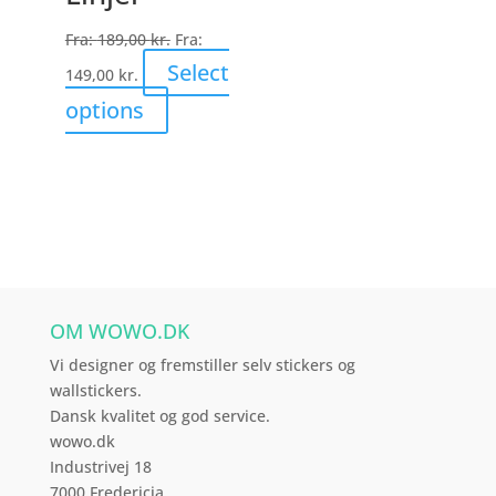
Fra:
189,00
kr.
Fra:
Select
149,00
kr.
Dette
options
vare
har
flere
varianter.
Mulighederne
kan
vælges
OM WOWO.DK
på
varesiden
Vi designer og fremstiller selv stickers og
wallstickers.
Dansk kvalitet og god service.
wowo.dk
Industrivej 18
7000 Fredericia