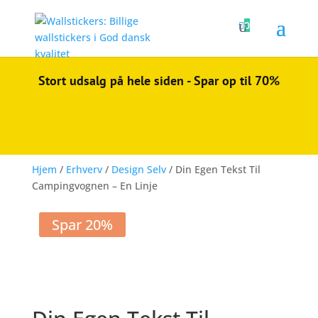

0
Stort udsalg på hele siden - Spar op til 70%
Hjem
/
Erhverv
/
Design Selv
/ Din Egen Tekst Til
Campingvognen – En Linje
Spar 20%