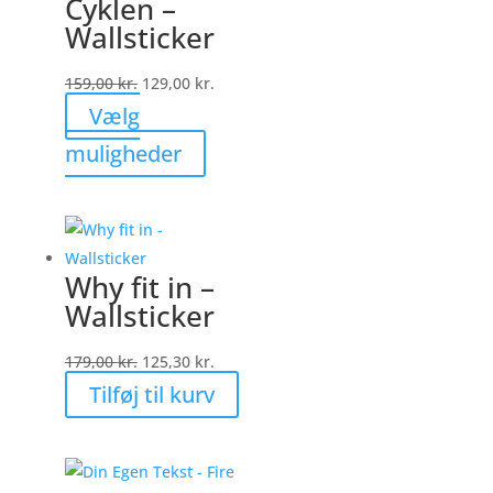
Cyklen –
kan
Wallsticker
vælges
på
159,00
kr.
129,00
kr.
varesiden
Vælg
Dette
muligheder
vare
har
flere
varianter.
Why fit in –
Mulighederne
Wallsticker
kan
vælges
Den
Den
179,00
kr.
125,30
kr.
på
oprindelige
aktuelle
Tilføj til kurv
varesiden
pris
pris
var:
er:
179,00 kr..
125,30 kr..