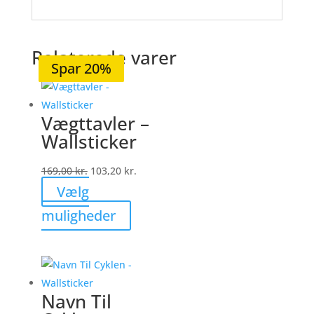
Relaterede varer
Spar 38%
Spar 18%
Spar 30%
Spar 20%
Spar 20%
Vægttavler –
Wallsticker
169,00
kr.
103,20
kr.
Vælg
Dette
muligheder
vare
har
flere
varianter.
Navn Til
Mulighederne