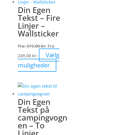
Din Egen
Tekst – Fire
Linjer –
Wallsticker
Fra:
319,00
kr.
Fra:
Vælg
249,00
kr.
Dette
muligheder
vare
har
flere
varianter.
Din Egen
Mulighederne
Tekst på
kan
campingvogn
vælges
en – To
på
Linjer
varesiden