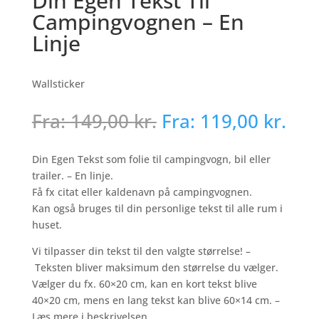
Din Egen Tekst Til
Campingvognen – En
Linje
Wallsticker
Fra:
149,00
kr.
Fra:
119,00
kr.
Din Egen Tekst som folie til campingvogn, bil eller
trailer. – En linje.
Få fx citat eller kaldenavn på campingvognen.
Kan også bruges til din personlige tekst til alle rum i
huset.
Vi tilpasser din tekst til den valgte størrelse! –
Teksten bliver maksimum den størrelse du vælger.
Vælger du fx. 60×20 cm, kan en kort tekst blive
40×20 cm, mens en lang tekst kan blive 60×14 cm. –
Læs mere i beskrivelsen.