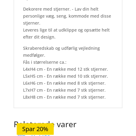
Dekorere med stjerner. - Lav din helt
personlige væg, seng, kommode med disse
stjerner.
Leveres lige til at udklippe og opsætte helt
efter dit design.
Skraberedskab og udførlig vejledning
medfølger.
Fås i størrelserne ca.:
L4xH4 cm - En række med 12 stk stjerner.
L5xH5 cm - En række med 10 stk stjerner.
L6xH6 cm - En række med 8 stk stjerner.
L7xH7 cm - En række med 7 stk stjerner.
L8xH8 cm - En række med 7 stk stjerner.
Relaterede varer
Spar 20%
Spar 21%
Spar 20%
Spar 20%
Spar 20%