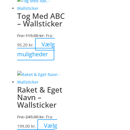
Tog Med ABC
– Wallsticker
Fra:
119,00
kr.
Fra:
Vælg
95,20
kr.
Dette
muligheder
vare
har
flere
varianter.
Raket & Eget
Mulighederne
Navn –
kan
Wallsticker
vælges
på
Fra:
249,00
kr.
Fra:
varesiden
Vælg
199,00
kr.