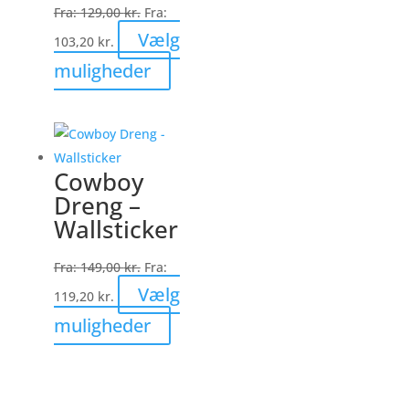
på
Fra:
129,00
kr.
Fra:
varesiden
Vælg
103,20
kr.
Dette
muligheder
vare
har
flere
varianter.
Cowboy
Mulighederne
Dreng –
kan
Wallsticker
vælges
på
Fra:
149,00
kr.
Fra:
varesiden
Vælg
119,20
kr.
Dette
muligheder
vare
har
flere