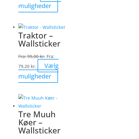
Dette
muligheder
vare
har
flere
Traktor –
varianter.
Wallsticker
Mulighederne
kan
Fra:
99,00
kr.
Fra:
vælges
Vælg
79,20
kr.
på
Dette
muligheder
varesiden
vare
har
flere
varianter.
Tre Muuh
Mulighederne
Køer –
kan
Wallsticker
vælges