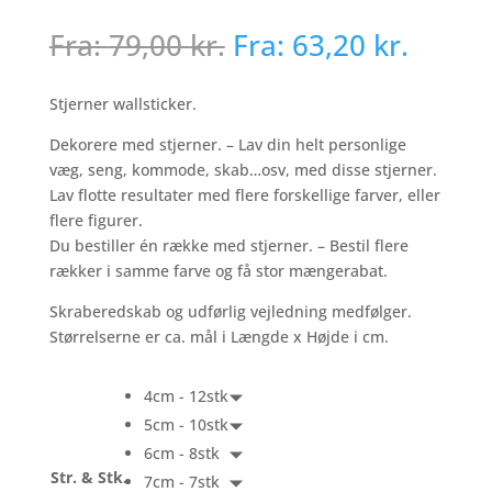
Fra:
79,00
kr.
Fra:
63,20
kr.
Stjerner wallsticker.
Dekorere med stjerner. – Lav din helt personlige
væg, seng, kommode, skab…osv, med disse stjerner.
Lav flotte resultater med flere forskellige farver, eller
flere figurer.
Du bestiller én række med stjerner. – Bestil flere
rækker i samme farve og få stor mængerabat.
Skraberedskab og udførlig vejledning medfølger.
Størrelserne er ca. mål i Længde x Højde i cm.
4cm - 12stk
5cm - 10stk
6cm - 8stk
Str. & Stk.
7cm - 7stk