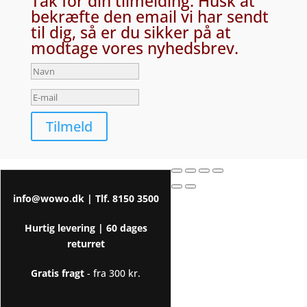
Tak for din tilmelding. Husk at
bekræfte den email vi har sendt
til dig, så er du sikker på at
modtage vores nyhedsbrev.
Tilmeld
info@wowo.dk
| Tlf.
8150 3500
Hurtig levering |
60 dages
returret
Gratis fragt
- fra 300 kr.