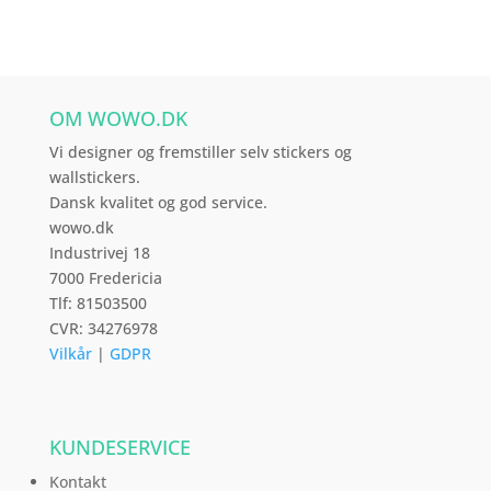
varianter.
Mulighederne
kan
vælges
OM WOWO.DK
på
varesiden
Vi designer og fremstiller selv stickers og
wallstickers.
Dansk kvalitet og god service.
wowo.dk
Industrivej 18
7000 Fredericia
Tlf: 81503500
CVR: 34276978
Vilkår
|
GDPR
KUNDESERVICE
Kontakt