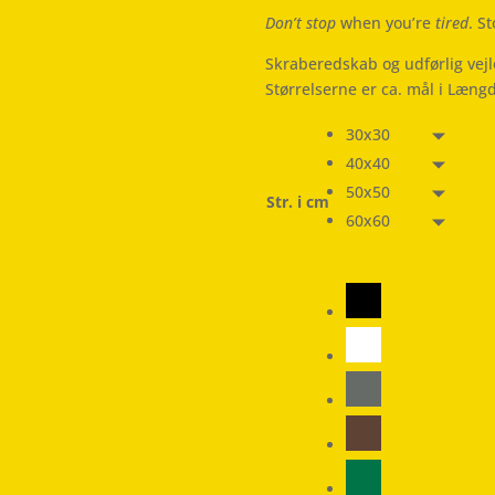
Don’t stop
when you’re
tired
. S
Skraberedskab og udførlig vej
Størrelserne er ca. mål i Læng
30x30
40x40
50x50
Str. i cm
60x60