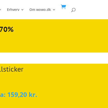

Erhverv
Om wowo.dk
l 70%
lsticker
ra:
159,20
kr.