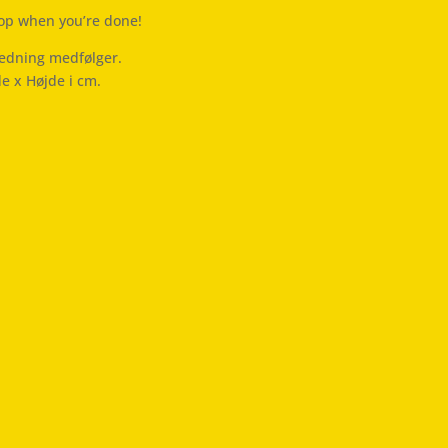
top when you’re done!
ledning medfølger.
de x Højde i cm.