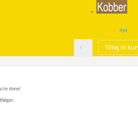
Ryd
Stop
Tilføj til kur
Done
-
Wallsticker
antal
u're done!
følger.