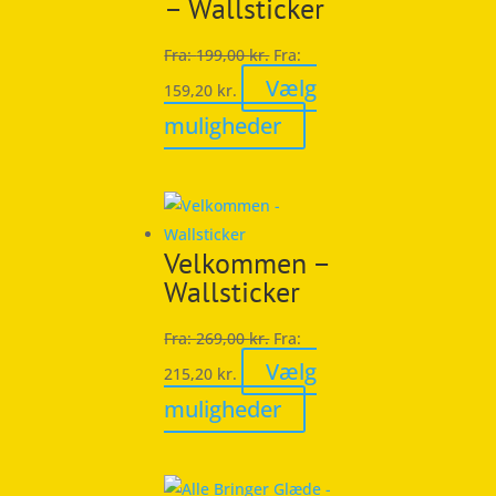
– Wallsticker
kan
vælges
Fra:
199,00
kr.
Fra:
på
Vælg
159,20
kr.
varesiden
Dette
muligheder
vare
har
flere
varianter.
Velkommen –
Mulighederne
Wallsticker
kan
vælges
Fra:
269,00
kr.
Fra:
på
Vælg
215,20
kr.
varesiden
Dette
muligheder
vare
har
flere