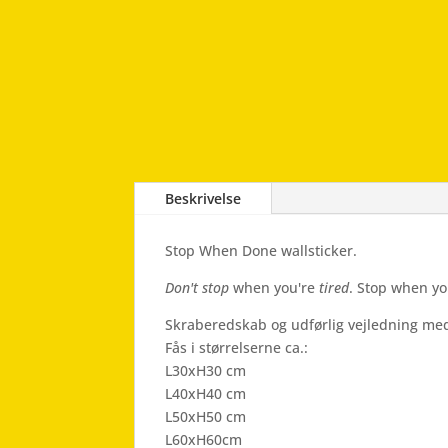
Beskrivelse
Stop When Done wallsticker.
Don't stop
when you're
tired
. Stop when yo
Skraberedskab og udførlig vejledning med
Fås i størrelserne ca.:
L30xH30 cm
L40xH40 cm
L50xH50 cm
L60xH60cm