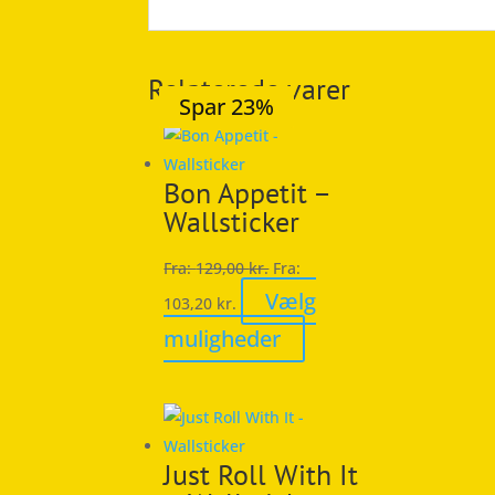
Relaterede varer
Spar 20%
Spar 20%
Spar 20%
Spar 20%
Spar 23%
Bon Appetit –
Wallsticker
Fra:
129,00
kr.
Fra:
Vælg
103,20
kr.
Dette
muligheder
vare
har
flere
varianter.
Just Roll With It
Mulighederne