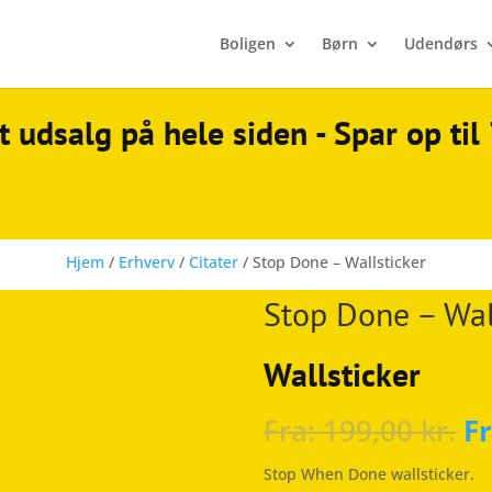
Boligen
Børn
Udendørs
t udsalg på hele siden - Spar op ti
Hjem
/
Erhverv
/
Citater
/ Stop Done – Wallsticker
Stop Done – Wal
Wallsticker
Fra:
199,00
kr.
F
Stop When Done wallsticker.