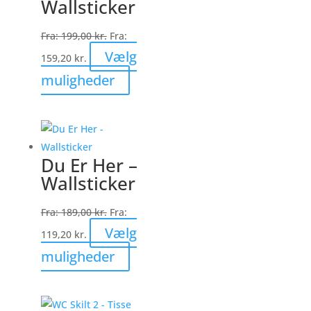
Wallsticker
Fra:
199,00
kr.
Fra:
Vælg
159,20
kr.
Dette
muligheder
vare
har
flere
varianter.
Du Er Her –
Mulighederne
Wallsticker
kan
vælges
Fra:
189,00
kr.
Fra:
på
Vælg
119,20
kr.
varesiden
Dette
muligheder
vare
har
flere