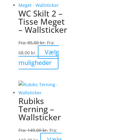
varianter.
WC Skilt 2 –
Mulighederne
Tisse Meget
kan
– Wallsticker
vælges
på
Fra:
85,00
kr.
Fra:
varesiden
Vælg
68,00
kr.
Dette
muligheder
vare
har
flere
varianter.
Rubiks
Mulighederne
Terning –
kan
Wallsticker
vælges
på
Fra:
149,00
kr.
Fra:
varesiden
Vælg