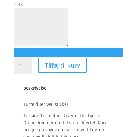
Tekst
Turtelduer
Tilføj til kurv
-
Wallsticker
antal
Beskrivelse
Turtelduer wallsticker.
To søde Turtelduer laver et flot hjerte.
Du bestemmer om teksten i hjertet. Kan
bruges på soveværelset, navn til døren,
som nygift skilt til bilen osv.