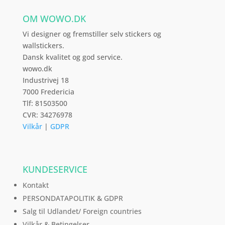
vælges
OM WOWO.DK
på
varesiden
Vi designer og fremstiller selv stickers og
wallstickers.
Dansk kvalitet og god service.
wowo.dk
Industrivej 18
7000 Fredericia
Tlf: 81503500
CVR: 34276978
Vilkår
|
GDPR
KUNDESERVICE
Kontakt
PERSONDATAPOLITIK & GDPR
Salg til Udlandet/ Foreign countries
Vilkår & Betingelser