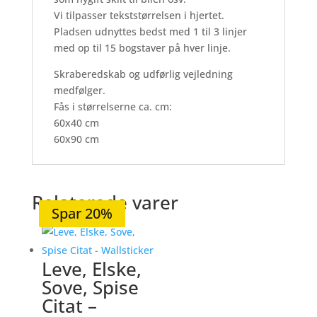
Vi tilpasser tekststørrelsen i hjertet.
Pladsen udnyttes bedst med 1 til 3 linjer
med op til 15 bogstaver på hver linje.
Skraberedskab og udførlig vejledning
medfølger.
Fås i størrelserne ca. cm:
60x40 cm
60x90 cm
Relaterede varer
Spar 20%
Spar 36%
Spar 20%
Spar 20%
Spar 20%
Leve, Elske,
Sove, Spise
Citat –