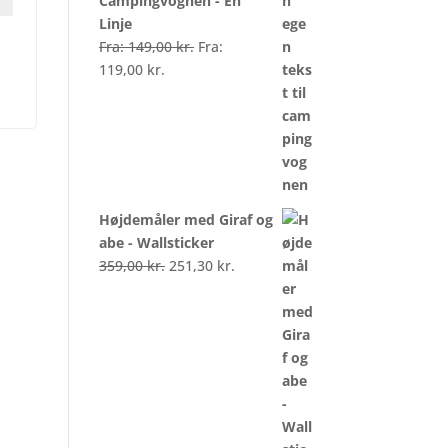
Campingvognen - En
Linje
Fra:
149,00
kr.
Fra:
119,00
kr.
Højdemåler med Giraf og
abe - Wallsticker
Den
Den
359,00
kr.
251,30
kr.
oprindelige
aktuelle
pris
pris
var:
er:
359,00 kr..
251,30 kr..