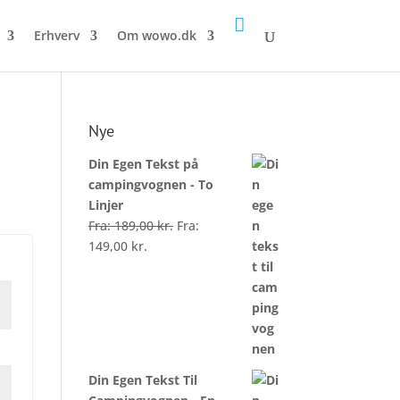

Erhverv
Om wowo.dk
Nye
Din Egen Tekst på
campingvognen - To
Linjer
Fra:
189,00
kr.
Fra:
149,00
kr.
Din Egen Tekst Til