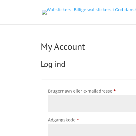
My Account
Log ind
Påkrævet
Brugernavn eller e-mailadresse
*
Påkrævet
Adgangskode
*