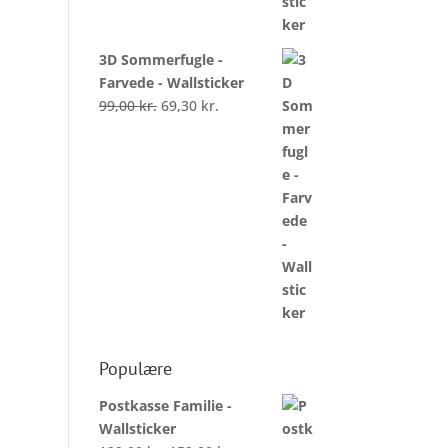
3D Sommerfugle -
Farvede - Wallsticker
Den
Den
99,00
kr.
69,30
kr.
oprindelige
aktuelle
pris
pris
var:
er:
99,00 kr..
69,30 kr..
Populære
Postkasse Familie -
Wallsticker